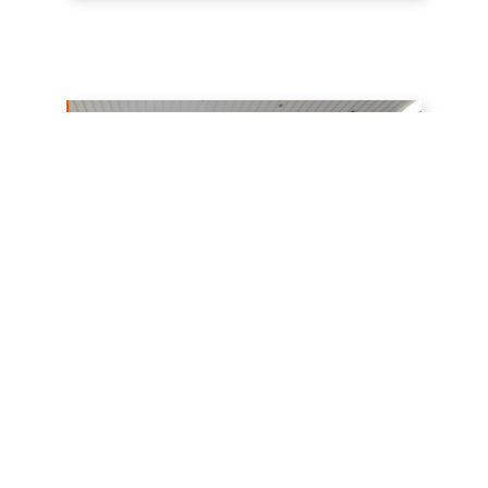
フラッグ広告
流動が多い駅のコンコース天井に吊り下げて
掲出されますので、遠くからも視認できイン
パクトのある訴求が可能です。