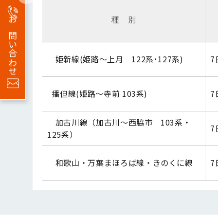
種 別
お問い合わせ
姫新線
(
姫路～上月
122
系･
127
系
)
7
播但線
(
姫路～寺前
103
系
)
7
加古川線（加古川～西脇市
103
系・
7
125
系）
和歌山・万葉まほろば線・きのくに線
7