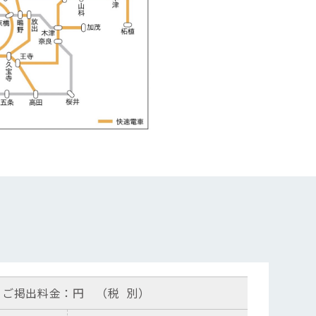
ご掲出料金：円
（税
別）