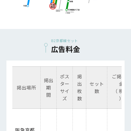
B2京都線セット
広告料金
ポス
掲
ご掲出
掲出
ター
出
セット
金
掲出場所
期
サイ
枚
数
（
税 別
間
ズ
数
）
阪急京都