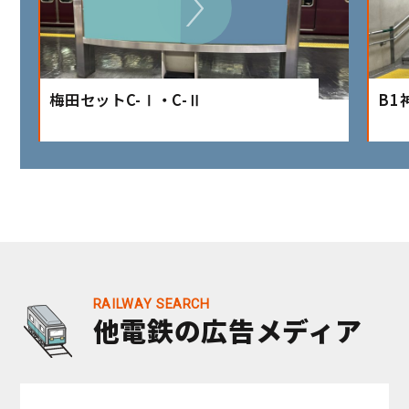
梅田セットC-Ⅰ・C-Ⅱ
B1
他電鉄の広告メディア