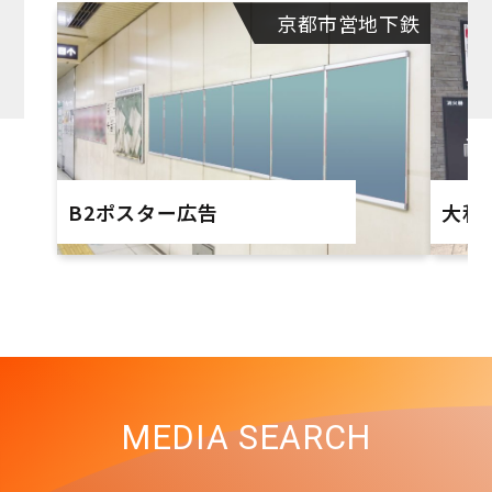
京都市営地下鉄
B2ポスター広告
大和
MEDIA SEARCH