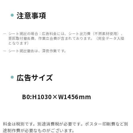
注意事項
シート掲出の場合：広告料金には、シート出力費（不燃素材使用）、
意匠取付撤去費、作業立会費が含まれております。（完全データ入稿
となります）
シート掲出撤去は、深夜作業です。
広告サイズ
B0:H1030×W1456mm
料金は税別です。別途消費税が必要です。ポスター印刷費など別
途制作費が必要なものがございます。