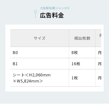
大阪駅桜橋ジャンボ8
広告料金
掲出
サイズ
掲出枚数
始
B0
8
枚
月曜
B1
16
枚
月曜
シート
＜
H
2,060
ｍｍ
1
枚
月曜
×
W
5,824
ｍｍ＞