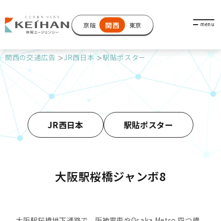
関西
京阪
東京
関西の交通広告
JR西日本
駅貼ポスター
JR西日本
駅貼ポスター
大阪駅桜橋ジャンボ8
大阪駅桜橋地下通路で、阪神電車やOsaka Metro 四つ橋