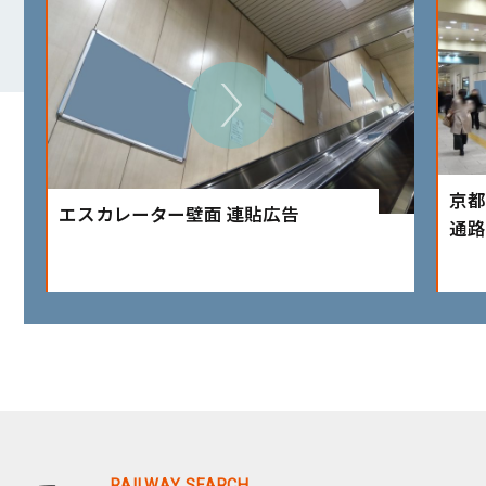
京都
エスカレーター壁面 連貼広告
通路