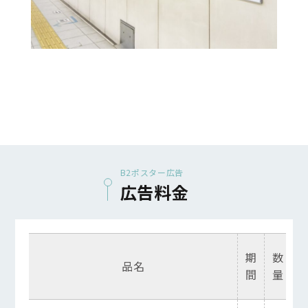
B2ポスター広告
広告料金
期
数
品名
間
量