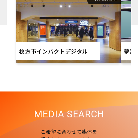
枚方市インパクトデジタル
夢洲L
MEDIA SEARCH
ご希望に合わせて媒体を