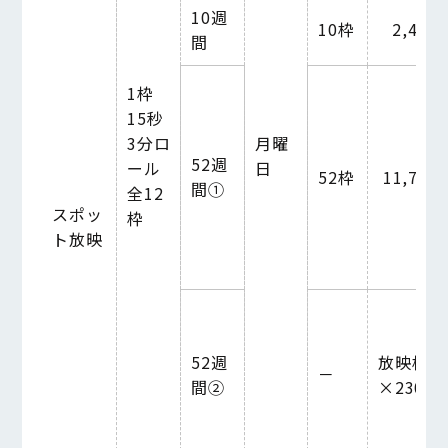
10
週
10
枠
2,450,
間
1枠
15秒
3分ロ
月曜
52
週
ール
日
52
枠
11,700,
間①
全12
スポッ
枠
ト放映
52
週
放映枠数
－
間②
×
230,0