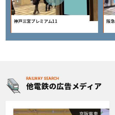
神戸三宮プレミアム11
阪急
他電鉄の広告メディア
京阪電車