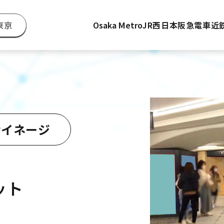
東京
Osaka Metro
JR西日本
阪急電車
近
サイネージ
ット