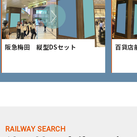
阪急梅田 縦型DSセット
百貨店