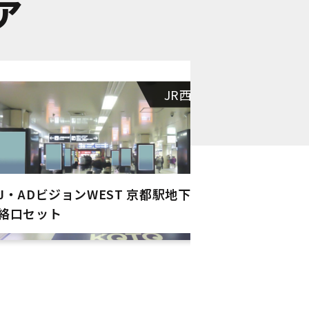
ア
JR西日本
J・ADビジョンWEST 京都駅地下鉄連
京都駅南北自
絡口セット
ジ