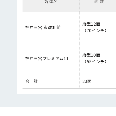
媒体名
面 数
縦型12面
神戸三宮 東改札前
（70インチ）
縦型10面
神戸三宮プレミアム
11
（55インチ）
合 計
23
面