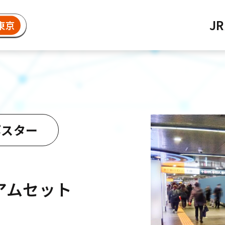
J
東京
ポスター
アムセット