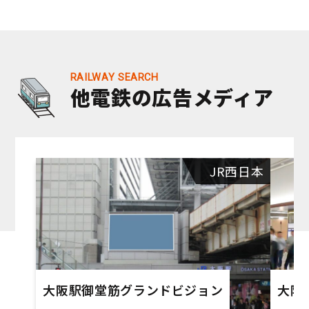
他電鉄の広告メディア
JR西日本
大阪駅御堂筋グランドビジョン
大阪