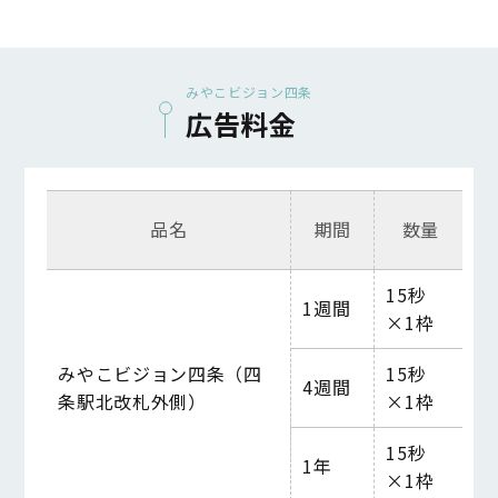
みやこビジョン四条
広告料金
品名
期間
数量
15秒
1週間
2
×1枠
みやこビジョン四条（四
15秒
4週間
6
条駅北改札外側）
×1枠
15秒
1年
6
×1枠