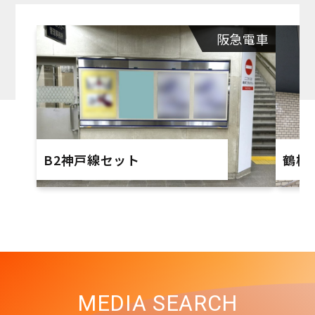
阪急電車
B2神戸線セット
鶴橋
MEDIA SEARCH