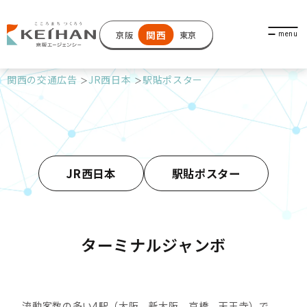
関西
京阪
東京
関西の交通広告
JR西日本
駅貼ポスター
JR西日本
駅貼ポスター
ターミナルジャンボ
流動客数の多い4駅（大阪、新大阪、京橋、天王寺）で、