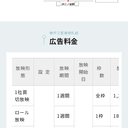
神戸三宮東改札前
広告料金
放映
放映形
放映
枠
放映
設 定
開始
態
期間
数
日
1
社買
1
週間
全枠
1,200
切放映
ロール
1
週間
1
枠
180,0
放映