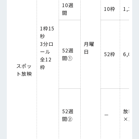
10
週
10
枠
1,260
間
1枠15
秒
3分ロ
月曜
52
週
ール
日
52
枠
6,000
間①
全12
スポッ
枠
ト放映
52
週
放映枠
－
間②
×
120