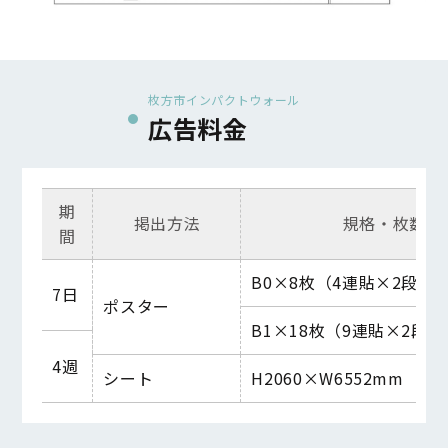
枚方市インパクトウォール
広告料金
期
掲出方法
規格・枚数
間
B0×8枚（4連貼×2段）
7日
ポスター
B1×18枚（9連貼×2段）
4週
シート
H2060×W6552mm