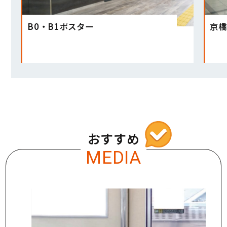
B0・B1ポスター
京橋
おすすめ
MEDIA