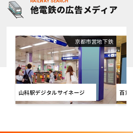
他電鉄の広告メディア
京都市営地下鉄
山科駅デジタルサイネージ
百貨