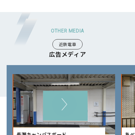
近鉄電車
広告メディア
長瀬キャンパスボード
あべ