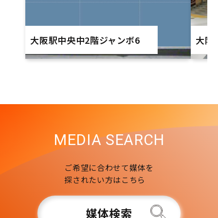
大阪駅中央中2階ジャンボ6
大阪
MEDIA SEARCH
ご希望に合わせて媒体を
探されたい方はこちら
媒体検索