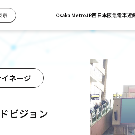
東京
Osaka Metro
JR西日本
阪急電車
近
サイネージ
ドビジョン