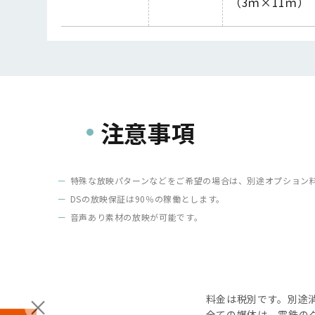
（
3
ｍ
×11
ｍ）
注意事項
特殊な放映パターンなどをご希望の場合は、別途オプション
DSの放映保証は90％の稼働とします。
音声あり
素材の放映が可能です。
料金は税別です。別途
全ての媒体は、電鉄の