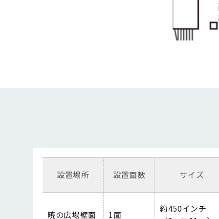
設置場所
設置面数
サイズ
約
450
インチ
暁の広場壁面
1
面