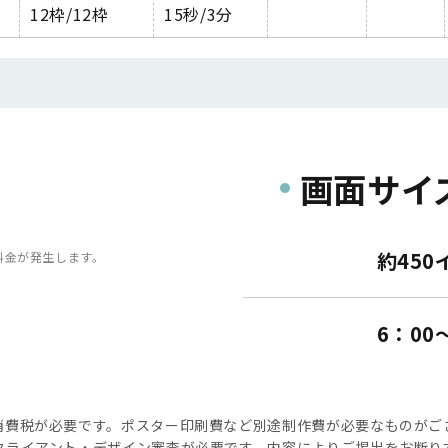
12
枠
/12
枠
15
秒
/3
分
画面サイ
約450
料金が発生します。
6：00
消費税が必要です。ポスター印刷費など別途制作費が必要なものがご
クライアント・デザイン審査が必要です。内容によりご掲出をお断り