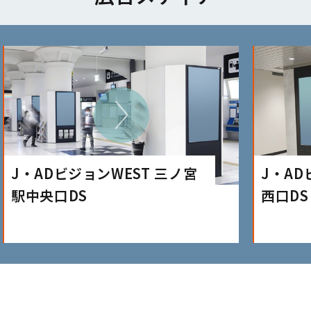
J・ADビジョンWEST 三ノ宮
J・AD
駅中央口DS
西口DS