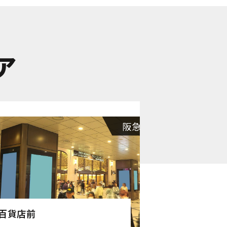
ア
阪急電車
百貨店前
北浜インパク