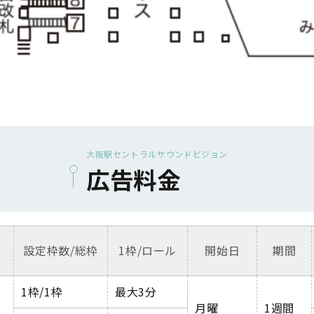
大阪駅セントラルサウンドビジョン
広告料金
設定枠数
/
総枠
1
枠
/
ロール
開始日
期間
1
枠
/1
枠
最大
3
分
月曜
1
週間